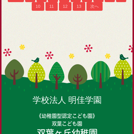
10
11
12
13
次へ
学校法人 明佳学園
《幼稚園型認定こども園》
双葉こども園
双葉ヶ丘幼稚園